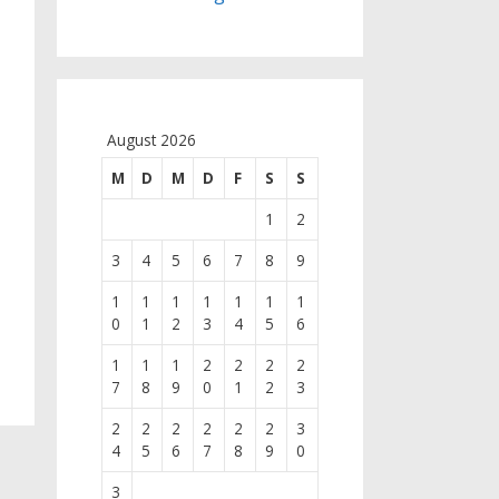
August 2026
M
D
M
D
F
S
S
1
2
3
4
5
6
7
8
9
1
1
1
1
1
1
1
0
1
2
3
4
5
6
1
1
1
2
2
2
2
7
8
9
0
1
2
3
2
2
2
2
2
2
3
4
5
6
7
8
9
0
3