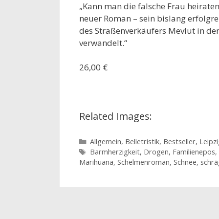
„Kann man die falsche Frau heirate
neuer Roman – sein bislang erfolgrei
des Straßenverkäufers Mevlut in der
verwandelt.“
26,00 €
Related Images:
Kategorien
Allgemein
,
Belletristik
,
Bestseller
,
Leipzi
Schlagwörter
Barmherzigkeit
,
Drogen
,
Familienepos
,
Marihuana
,
Schelmenroman
,
Schnee
,
schrä