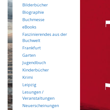
Bilderbücher
Biographie
Buchmesse
eBooks
Faszinierendes aus der
Buchwelt
Frankfurt
Garten
Jugendbuch
Kinderbücher
Krimi
Leipzig
Lesungen /
Veranstaltungen
Neuerscheinungen