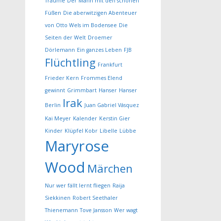
Träume
Der Mann mit den schönen
Füßen
Die aberwitzigen Abenteuer
von Otto Wels im Bodensee
Die
Seiten der Welt
Droemer
Dörlemann
Ein ganzes Leben
FJB
Flüchtling
Frankfurt
Frieder Kern
Frommes Elend
gewinnt
Grimmbart
Hanser
Hanser
Irak
Berlin
Juan Gabriel Vásquez
Kai Meyer
Kalender
Kerstin Gier
Kinder
Klüpfel Kobr
Libelle
Lübbe
Maryrose
Wood
Märchen
Nur wer fällt lernt fliegen
Raija
Siekkinen
Robert Seethaler
Thienemann
Tove Jansson
Wer wagt