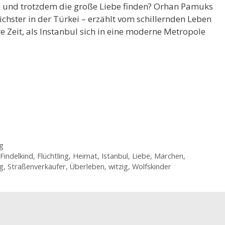
n und trotzdem die große Liebe finden? Orhan Pamuks
chster in der Türkei – erzählt vom schillernden Leben
e Zeit, als Instanbul sich in eine moderne Metropole
g
Findelkind
,
Flüchtling
,
Heimat
,
Istanbul
,
Liebe
,
Märchen
,
g
,
Straßenverkäufer
,
Überleben
,
witzig
,
Wolfskinder