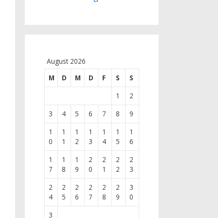
August 2026
M
D
M
D
F
S
S
1
2
3
4
5
6
7
8
9
1
1
1
1
1
1
1
0
1
2
3
4
5
6
1
1
1
2
2
2
2
7
8
9
0
1
2
3
2
2
2
2
2
2
3
4
5
6
7
8
9
0
3