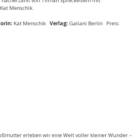
 nacherzählt von Tilman Spreckelsem mit
 Kat Menschik.
torin:
Kat Menschik
Verlag:
Galiani Berlin Preis:
mutter erleben wir eine Welt voller kleiner Wunder –