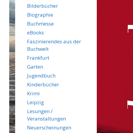
Bilderbücher
Biographie
Buchmesse
eBooks
Faszinierendes aus der
Buchwelt
Frankfurt
Garten
Jugendbuch
Kinderbücher
Krimi
Leipzig
Lesungen /
Veranstaltungen
Neuerscheinungen