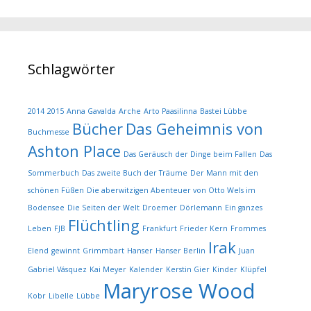
Schlagwörter
2014
2015
Anna Gavalda
Arche
Arto Paasilinna
Bastei Lübbe
Bücher
Das Geheimnis von
Buchmesse
Ashton Place
Das Geräusch der Dinge beim Fallen
Das
Sommerbuch
Das zweite Buch der Träume
Der Mann mit den
schönen Füßen
Die aberwitzigen Abenteuer von Otto Wels im
Bodensee
Die Seiten der Welt
Droemer
Dörlemann
Ein ganzes
Flüchtling
Leben
FJB
Frankfurt
Frieder Kern
Frommes
Irak
Elend
gewinnt
Grimmbart
Hanser
Hanser Berlin
Juan
Gabriel Vásquez
Kai Meyer
Kalender
Kerstin Gier
Kinder
Klüpfel
Maryrose Wood
Kobr
Libelle
Lübbe