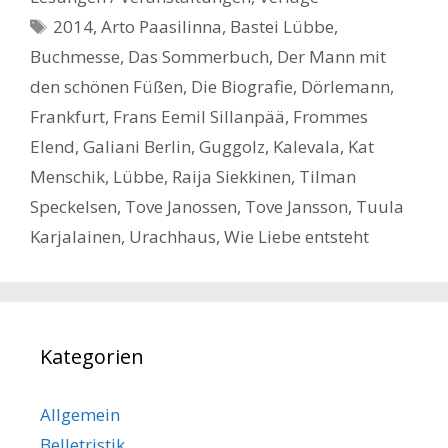
Schlagwörter
2014
,
Arto Paasilinna
,
Bastei Lübbe
,
Buchmesse
,
Das Sommerbuch
,
Der Mann mit
den schönen Füßen
,
Die Biografie
,
Dörlemann
,
Frankfurt
,
Frans Eemil Sillanpää
,
Frommes
Elend
,
Galiani Berlin
,
Guggolz
,
Kalevala
,
Kat
Menschik
,
Lübbe
,
Raija Siekkinen
,
Tilman
Speckelsen
,
Tove Janossen
,
Tove Jansson
,
Tuula
Karjalainen
,
Urachhaus
,
Wie Liebe entsteht
Kategorien
Allgemein
Belletristik