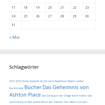
17
18
19
20
21
22
23
24
25
26
27
28
29
30
31
« Mai
Schlagwörter
2014
2015
Anna Gavalda
Arche
Arto Paasilinna
Bastei Lübbe
Bücher
Das Geheimnis von
Buchmesse
Ashton Place
Das Geräusch der Dinge beim Fallen
Das
Sommerbuch
Das zweite Buch der Träume
Der Mann mit den