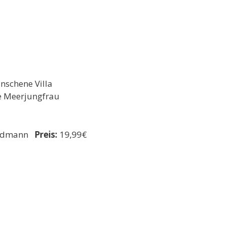
unschene Villa
le Meerjungfrau
ldmann
Preis:
19,99€