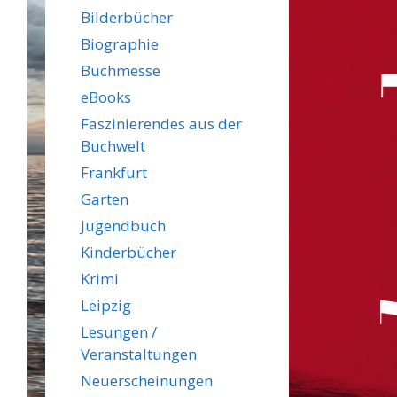
Bilderbücher
Biographie
Buchmesse
eBooks
Faszinierendes aus der
Buchwelt
Frankfurt
Garten
Jugendbuch
Kinderbücher
Krimi
Leipzig
Lesungen /
Veranstaltungen
Neuerscheinungen