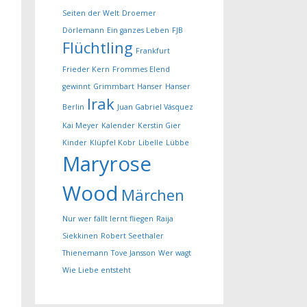
Seiten der Welt
Droemer
Dörlemann
Ein ganzes Leben
FJB
Flüchtling
Frankfurt
Frieder Kern
Frommes Elend
gewinnt
Grimmbart
Hanser
Hanser
Irak
Berlin
Juan Gabriel Vásquez
Kai Meyer
Kalender
Kerstin Gier
Kinder
Klüpfel Kobr
Libelle
Lübbe
Maryrose
Wood
Märchen
Nur wer fällt lernt fliegen
Raija
Siekkinen
Robert Seethaler
Thienemann
Tove Jansson
Wer wagt
Wie Liebe entsteht