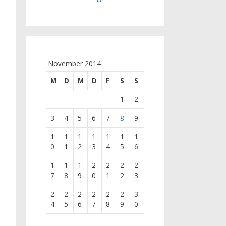
November 2014
M
D
M
D
F
S
S
1
2
3
4
5
6
7
8
9
1
1
1
1
1
1
1
0
1
2
3
4
5
6
1
1
1
2
2
2
2
7
8
9
0
1
2
3
2
2
2
2
2
2
3
4
5
6
7
8
9
0