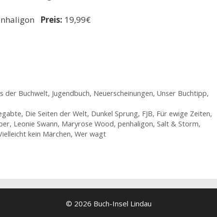
nhaligon
Preis:
19,99€
us der Buchwelt
,
Jugendbuch
,
Neuerscheinungen
,
Unser Buchtipp
,
egabte
,
Die Seiten der Welt
,
Dunkel Sprung
,
FJB
,
Für ewige Zeiten
,
per
,
Leonie Swann
,
Maryrose Wood
,
penhaligon
,
Salt & Storm
,
Vielleicht kein Märchen
,
Wer wagt
© 2026 Buch-Insel Lindau