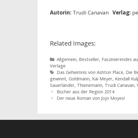
Autorin:
Trudi Canavan
Verlag:
pe
Related Images:
Kategorien
Allgemein
,
Bestseller
,
Faszinierendes a
Verlage
Schlagwörter
Das Geheimnis von Ashton Place
,
Die B
gewinnt
,
Goldmann
,
Kai Meyer
,
Kendall Kul
Sauerländer
,
Thienemann
,
Trudi Canavan
,
Beitrags-
Bücher aus der Region 2014
Navigation
Der neue Roman von Jojo Moyes!