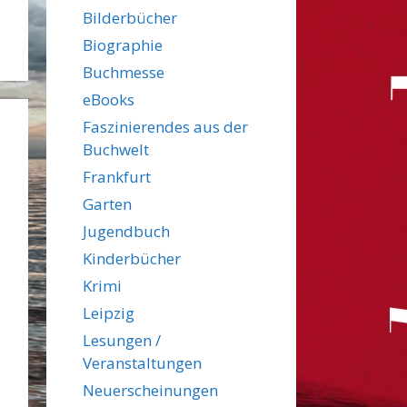
Bilderbücher
Biographie
Buchmesse
eBooks
Faszinierendes aus der
Buchwelt
Frankfurt
Garten
Jugendbuch
Kinderbücher
Krimi
Leipzig
Lesungen /
Veranstaltungen
Neuerscheinungen