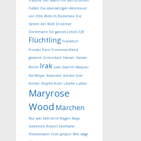
Träume
Der Mann mit den schönen
Füßen
Die aberwitzigen Abenteuer
von Otto Wels im Bodensee
Die
Seiten der Welt
Droemer
Dörlemann
Ein ganzes Leben
FJB
Flüchtling
Frankfurt
Frieder Kern
Frommes Elend
gewinnt
Grimmbart
Hanser
Hanser
Irak
Berlin
Juan Gabriel Vásquez
Kai Meyer
Kalender
Kerstin Gier
Kinder
Klüpfel Kobr
Libelle
Lübbe
Maryrose
Wood
Märchen
Nur wer fällt lernt fliegen
Raija
Siekkinen
Robert Seethaler
Thienemann
Tove Jansson
Wer wagt