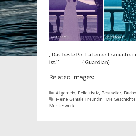
,,Das beste Porträt einer Frauenfre
ist.´´ ( Guardian)
Related Images:
Kategorien
Allgemein
,
Belletristik
,
Bestseller
,
Buch
Schlagwörter
Meine Geniale Freundin ; Die Geschichte
Meisterwerk