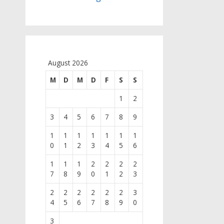
August 2026
M
D
M
D
F
S
S
1
2
3
4
5
6
7
8
9
1
1
1
1
1
1
1
0
1
2
3
4
5
6
1
1
1
2
2
2
2
7
8
9
0
1
2
3
2
2
2
2
2
2
3
4
5
6
7
8
9
0
3