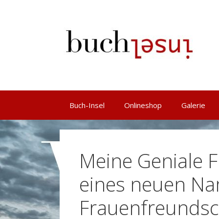
Springe
zum
Inhalt
Buch-Insel
Onlineshop
Galerie
Meine Geniale F
eines neuen Na
Frauenfreundsch