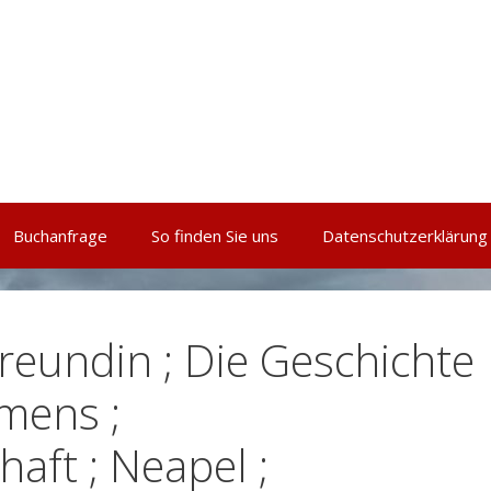
Buchanfrage
So finden Sie uns
Datenschutzerklärung
reundin ; Die Geschichte
mens ;
aft ; Neapel ;