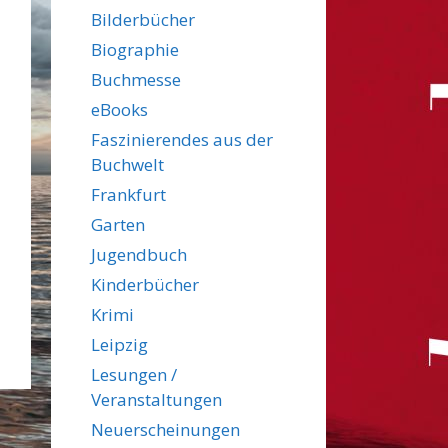
Bilderbücher
Biographie
Buchmesse
eBooks
Faszinierendes aus der
Buchwelt
Frankfurt
Garten
Jugendbuch
Kinderbücher
Krimi
Leipzig
Lesungen /
Veranstaltungen
Neuerscheinungen