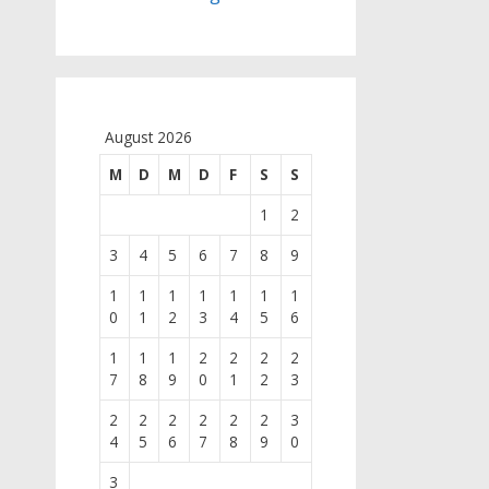
August 2026
M
D
M
D
F
S
S
1
2
3
4
5
6
7
8
9
1
1
1
1
1
1
1
0
1
2
3
4
5
6
1
1
1
2
2
2
2
7
8
9
0
1
2
3
2
2
2
2
2
2
3
4
5
6
7
8
9
0
3