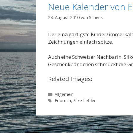
Neue Kalender von Er
28. August 2010
von
Schenk
Der einzigartigste Kinderzimmerkalen
Zeichnungen einfach spitze.
Auch eine Schweizer Nachbarin, Silk
Geschenkbändchen schmückt die Gra
Related Images:
Kategorien
Allgemein
Schlagwörter
Erlbruch
,
Silke Leffler