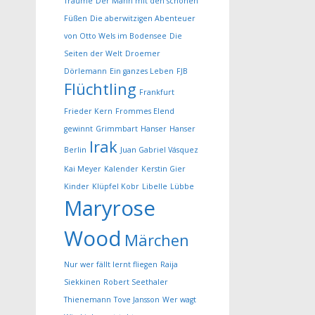
Träume
Der Mann mit den schönen
Füßen
Die aberwitzigen Abenteuer
von Otto Wels im Bodensee
Die
Seiten der Welt
Droemer
Dörlemann
Ein ganzes Leben
FJB
Flüchtling
Frankfurt
Frieder Kern
Frommes Elend
gewinnt
Grimmbart
Hanser
Hanser
Irak
Berlin
Juan Gabriel Vásquez
Kai Meyer
Kalender
Kerstin Gier
Kinder
Klüpfel Kobr
Libelle
Lübbe
Maryrose
Wood
Märchen
Nur wer fällt lernt fliegen
Raija
Siekkinen
Robert Seethaler
Thienemann
Tove Jansson
Wer wagt