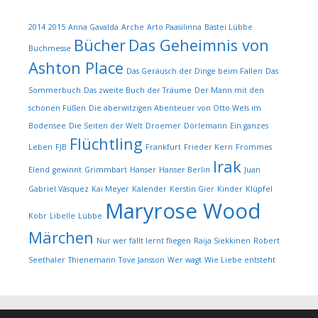
2014
2015
Anna Gavalda
Arche
Arto Paasilinna
Bastei Lübbe
Bücher
Das Geheimnis von
Buchmesse
Ashton Place
Das Geräusch der Dinge beim Fallen
Das
Sommerbuch
Das zweite Buch der Träume
Der Mann mit den
schönen Füßen
Die aberwitzigen Abenteuer von Otto Wels im
Bodensee
Die Seiten der Welt
Droemer
Dörlemann
Ein ganzes
Flüchtling
Leben
FJB
Frankfurt
Frieder Kern
Frommes
Irak
Elend
gewinnt
Grimmbart
Hanser
Hanser Berlin
Juan
Gabriel Vásquez
Kai Meyer
Kalender
Kerstin Gier
Kinder
Klüpfel
Maryrose Wood
Kobr
Libelle
Lübbe
Märchen
Nur wer fällt lernt fliegen
Raija Siekkinen
Robert
Seethaler
Thienemann
Tove Jansson
Wer wagt
Wie Liebe entsteht