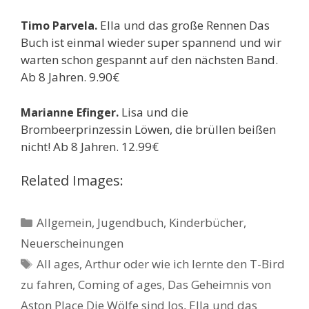
Ella und das große Rennen Das
Timo Parvela.
Buch ist einmal wieder super spannend und wir
warten schon gespannt auf den nächsten Band.
Ab 8 Jahren. 9.90€
Lisa und die
Marianne Efinger.
Brombeerprinzessin Löwen, die brüllen beißen
nicht! Ab 8 Jahren. 12.99€
Related Images:
Kategorien
Allgemein
,
Jugendbuch
,
Kinderbücher
,
Neuerscheinungen
Schlagwörter
All ages
,
Arthur oder wie ich lernte den T-Bird
zu fahren
,
Coming of ages
,
Das Geheimnis von
Aston Place Die Wölfe sind los
,
Ella und das