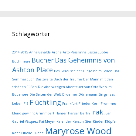
Schlagwörter
2014
2015
Anna Gavalda
Arche
Arto Paasilinna
Bastei Lübbe
Bücher
Das Geheimnis von
Buchmesse
Ashton Place
Das Geräusch der Dinge beim Fallen
Das
Sommerbuch
Das zweite Buch der Träume
Der Mann mit den
schönen Füßen
Die aberwitzigen Abenteuer von Otto Wels im
Bodensee
Die Seiten der Welt
Droemer
Dörlemann
Ein ganzes
Flüchtling
Leben
FJB
Frankfurt
Frieder Kern
Frommes
Irak
Elend
gewinnt
Grimmbart
Hanser
Hanser Berlin
Juan
Gabriel Vásquez
Kai Meyer
Kalender
Kerstin Gier
Kinder
Klüpfel
Maryrose Wood
Kobr
Libelle
Lübbe