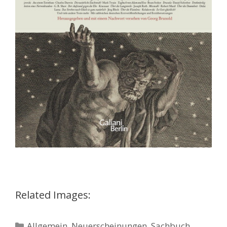
Related Images:
Kategorien
Allgemein
,
Neuerscheinungen
,
Sachbuch
,