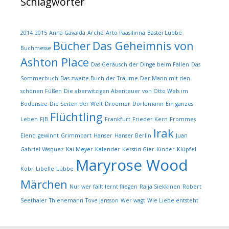
Schlagwörter
2014
2015
Anna Gavalda
Arche
Arto Paasilinna
Bastei Lübbe
Bücher
Das Geheimnis von
Buchmesse
Ashton Place
Das Geräusch der Dinge beim Fallen
Das
Sommerbuch
Das zweite Buch der Träume
Der Mann mit den
schönen Füßen
Die aberwitzigen Abenteuer von Otto Wels im
Bodensee
Die Seiten der Welt
Droemer
Dörlemann
Ein ganzes
Flüchtling
Leben
FJB
Frankfurt
Frieder Kern
Frommes
Irak
Elend
gewinnt
Grimmbart
Hanser
Hanser Berlin
Juan
Gabriel Vásquez
Kai Meyer
Kalender
Kerstin Gier
Kinder
Klüpfel
Maryrose Wood
Kobr
Libelle
Lübbe
Märchen
Nur wer fällt lernt fliegen
Raija Siekkinen
Robert
Seethaler
Thienemann
Tove Jansson
Wer wagt
Wie Liebe entsteht