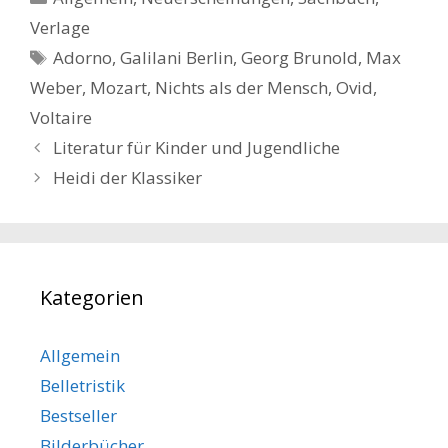
Verlage
Schlagwörter
Adorno
,
Galilani Berlin
,
Georg Brunold
,
Max
Weber
,
Mozart
,
Nichts als der Mensch
,
Ovid
,
Voltaire
Beitrags-
Literatur für Kinder und Jugendliche
Navigation
Heidi der Klassiker
Kategorien
Allgemein
Belletristik
Bestseller
Bilderbücher